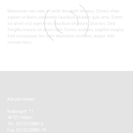
Maecenas nec odio et ante tincidunt tempus. Donec vitae
sapien ut libero venenatis faucibus. Nullam quis ante. Etiam
sit amet orci eget eros faucibus tincidunt. Duis leo. Sed
fringilla mauris sit amet nibh. Donec sodales sagittis magna.
Sed consequat, leo eget bibendum sodales, augue velit
cursus nunc,
Kanzlei Hilden
Kolpingstr. 11
40721 Hilden
Tel.: 02103/2889-0
Fax: 02103/2889-19