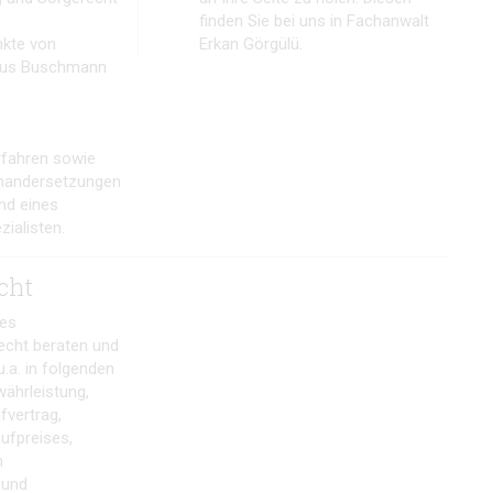
finden Sie bei uns in Fachanwalt
nkte von
Erkan Görgülü.
kus Buschmann
fahren sowie
nandersetzungen
nd eines
ialisten.
cht
des
echt beraten und
u.a. in folgenden
währleistung,
fvertrag,
ufpreises,
n
 und