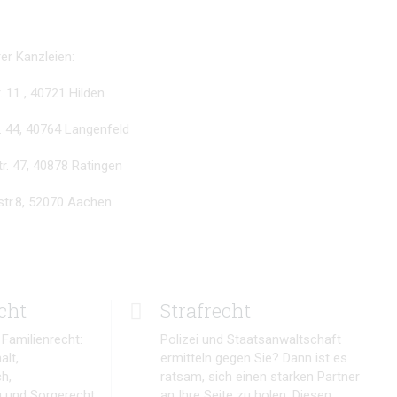
er Kanzleien:
r. 11 , 40721 Hilden
r. 44, 40764 Langenfeld
tr. 47, 40878 Ratingen
rstr.8, 52070 Aachen
cht
Strafrecht
 Familienrecht:
Polizei und Staatsanwaltschaft
alt,
ermitteln gegen Sie? Dann ist es
h,
ratsam, sich einen starken Partner
 und Sorgerecht
an Ihre Seite zu holen. Diesen