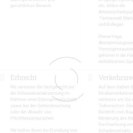
gerichtlichen Bereich.
etc. bilden die
Arbeitsschwerpu
Fachanwalt Mar
und Kollegen.
Eheverträge,
Abstammungsver
Vermögensausei
gehören in die Ha
einfühlsamen Spez
Erbrecht
Verkehrsre
Wir vertreten Sie fachgerecht bei
Auf dem Gebiet 
der Erbauseinandersetzung im
Straßenverkehrsr
Rahmen einer Erbengemeinschaft,
vertreten wie Sie 
sowie bei der Geltendmachung
Teilbereichen: Ge
oder der Abwehr von
Rücktritt vom Kau
Pflichtteilsansprüchen.
Minderung des Ka
Durchsetzung vo
Wir helfen Ihnen bei Erstellung von
Schadensersatz-