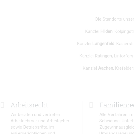
Die Standorte unser
Kanzlei
Hilden
: Kolpingst
Kanzlei
Langenfeld
: Kaiserst
Kanzlei
Ratingen,
Lintorfers
Kanzlei
Aachen
, Krefelde
Arbeitsrecht
Familienre
Wir beraten und vertreten
Alle Verfahren im
Arbeitnehmer und Arbeitgeber
Scheidung, Unterh
sowie Betriebsräte, im
Zugewinnausgleic
außergerichtlichen und
Umgangsregelung