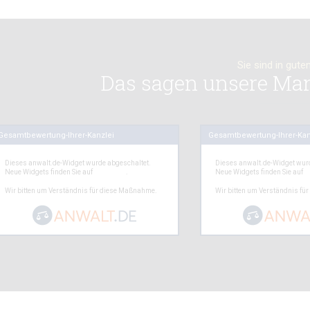
Sie sind in gut
Das sagen unsere Ma
Gesamtbewertung-Ihrer-Kanzlei
Gesamtbewertung-Ihrer-Kan
Dieses anwalt.de-Widget wurde abgeschaltet.
Dieses anwalt.de-Widget wur
Neue Widgets finden Sie auf
anwalt.de
.
Neue Widgets finden Sie auf
a
Wir bitten um Verständnis für diese Maßnahme.
Wir bitten um Verständnis fü