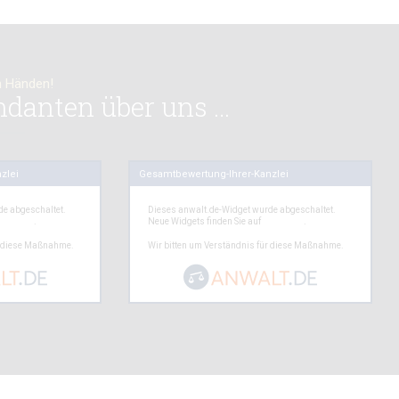
en Händen!
ndanten über uns …
zlei
Gesamtbewertung-Ihrer-Kanzlei
de abgeschaltet.
Dieses anwalt.de-Widget wurde abgeschaltet.
nwalt.de
.
Neue Widgets finden Sie auf
anwalt.de
.
r diese Maßnahme.
Wir bitten um Verständnis für diese Maßnahme.