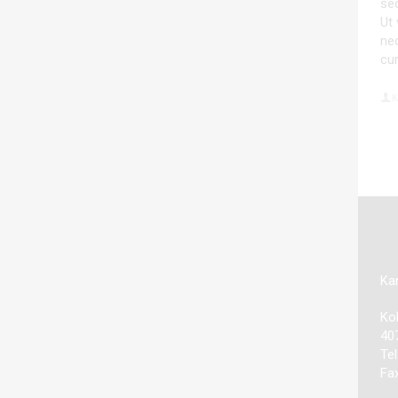
sed
Ut 
nec
cu
K
Kan
Kol
40
Te
Fa