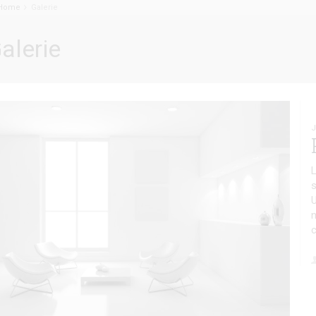
Home
Galerie
alerie
L
s
U
n
c