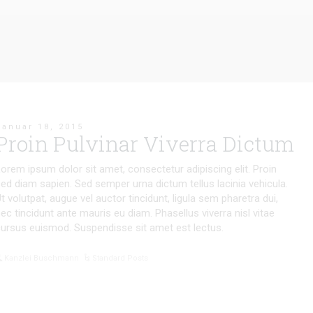
Januar 18, 2015
Proin Pulvinar Viverra Dictum
orem ipsum dolor sit amet, consectetur adipiscing elit. Proin
ed diam sapien. Sed semper urna dictum tellus lacinia vehicula.
t volutpat, augue vel auctor tincidunt, ligula sem pharetra dui,
ec tincidunt ante mauris eu diam. Phasellus viverra nisl vitae
ursus euismod. Suspendisse sit amet est lectus.
Kanzlei Buschmann
Standard Posts