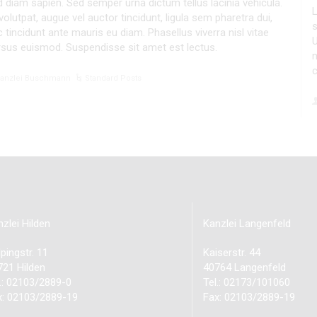
 diam sapien. Sed semper urna dictum tellus lacinia vehicula.
L
volutpat, augue vel auctor tincidunt, ligula sem pharetra dui,
s
 tincidunt ante mauris eu diam. Phasellus viverra nisl vitae
U
rsus euismod. Suspendisse sit amet est lectus.
n
c
anzlei Buschmann
Standard Posts
zlei Hilden
Kanzlei Langenfeld
pingstr. 11
Kaiserstr. 44
721 Hilden
40764 Langenfeld
l.: 02103/2889-0
Tel.: 02173/101060
x: 02103/2889-19
Fax: 02103/2889-19