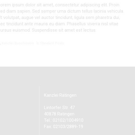
orem ipsum dolor sit amet, consectetur adipiscing elit. Proin
ed diam sapien. Sed semper urna dictum tellus lacinia vehicula.
t volutpat, augue vel auctor tincidunt, ligula sem pharetra dui,
ec tincidunt ante mauris eu diam. Phasellus viverra nisl vitae
ursus euismod. Suspendisse sit amet est lectus.
Kanzlei Buschmann
Standard Posts
Kanzlei Ratingen
Lintorfer Str. 47
40878 Ratingen
Tel.: 02102/1004910
Fax: 02103/2889-19