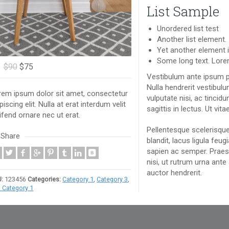
List Sample
Unordered list test
Another list element.
Yet another element in
Some long text. Lorem
$90
$75
Vestibulum ante ipsum pr
Nulla hendrerit vestibul
rem ipsum dolor sit amet, consectetur
vulputate nisi, ac tincid
piscing elit. Nulla at erat interdum velit
sagittis in lectus. Ut vit
ifend ornare nec ut erat.
Pellentesque scelerisque 
Share
blandit, lacus ligula feu
sapien ac semper. Praesen
nisi, ut rutrum urna ant
auctor hendrerit.
:
123456
Categories:
Category 1
,
Category 3
,
 Category 1