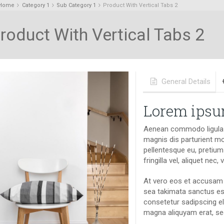
Home
Category 1
Sub Category 1
Product With Vertical Tabs 2
roduct With Vertical Tabs 2
General Details
Lorem ipsum
Aenean commodo ligula 
magnis dis parturient mo
pellentesque eu, pretiu
fringilla vel, aliquet nec,
At vero eos et accusam e
sea takimata sanctus es
consetetur sadipscing el
magna aliquyam erat, se