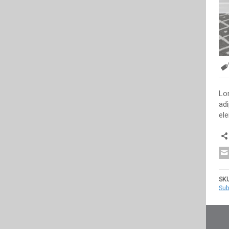
Lo
adi
ele
SKU
Sub