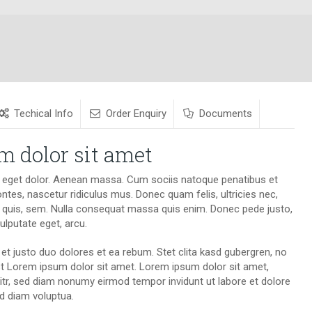
Techical Info
Order Enquiry
Documents
 dolor sit amet
eget dolor. Aenean massa. Cum sociis natoque penatibus et
ntes, nascetur ridiculus mus. Donec quam felis, ultricies nec,
m quis, sem. Nulla consequat massa quis enim. Donec pede justo,
 vulputate eget, arcu.
t justo duo dolores et ea rebum. Stet clita kasd gubergren, no
t Lorem ipsum dolor sit amet. Lorem ipsum dolor sit amet,
itr, sed diam nonumy eirmod tempor invidunt ut labore et dolore
d diam voluptua.