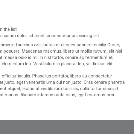
 the list.
 ipsum dolor sit amet, consectetur adipisicing elit.
imis in faucibus orci luctus et ultrices posuere cubilia Curae;
um posuere. Maecenas maximus, libero ut mollis rutrum, elit nisi
unt massa odio id mi. In nisl tortor, ornare ac fermentum et,
ae elementum leo. Vestibulum in placerat leo, vel finibus elit.
efficitur iaculis. Phasellus porttitor, libero eu consectetur
giat justo, eget venenatis urna dui non justo. Cras ornare pharetra
t aliquet, lectus at vestibulum facilisis, nulla tortor suscipit
e at mauris. Aliquam interdum ante risus, eget maximus orci